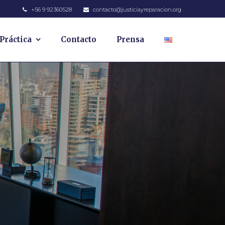
+56 9 92360528
contacto@justiciayreparacion.org
Práctica
Contacto
Prensa