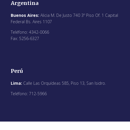
Argentina
Buenos Aires:
Alicia M. De Justo 740 3º Piso Of. 1 Capital
Federal Bs. Aires 1107
Teléfono: 4342-0066
Fax: 5256-6327
Perú
Lima:
Calle Las Orquídeas 585, Piso 13, San Isidro.
Teléfono: 712-5966