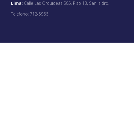
Lima:
Calle Las Orquídeas 585, Piso 13, San Isidro.
Teléfono: 712-5966